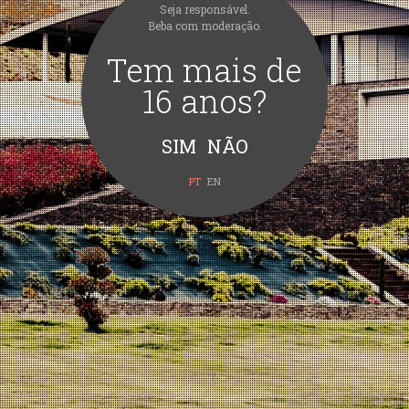
Seja responsável.
75cl
Beba com moderação.
Tem mais de
16 anos?
PT
EN