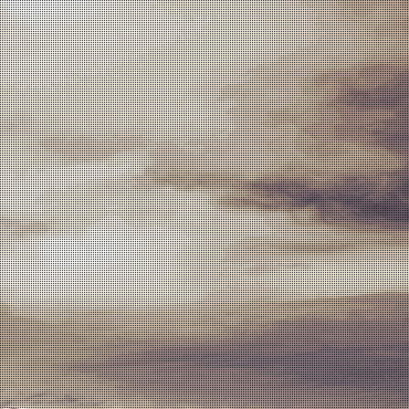
PT
EN
SEGUINTE
tas tropicais de papaia e manga.
tir diferentes parcelas das castas Rabigato, Viosinho e
erior a cerca de 550 metros de altitude. De cor límpida e
 floral cítrico e notas tropicais. A acidez é equilibrada com
ceição