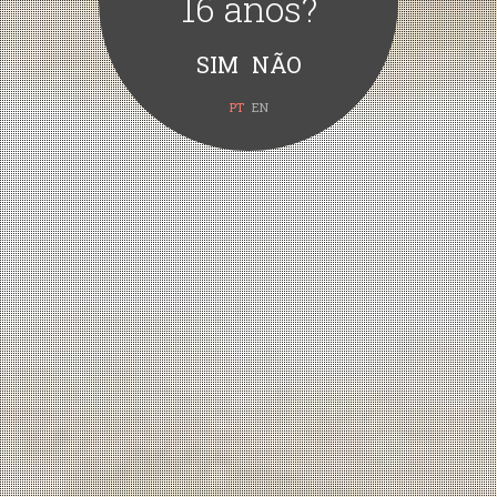
16 anos?
PT
EN