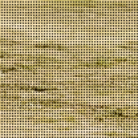
Vinhos, azeite e mel
oriundos da
mítica região da Meda.