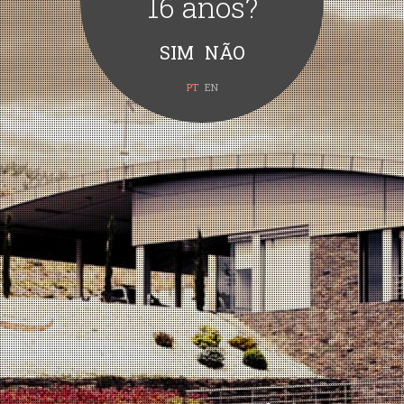
16 anos?
PT
EN
Look’s Grande Reserva Tinto
Aroma a cerejas pretas, frutos vermelhos e frutos