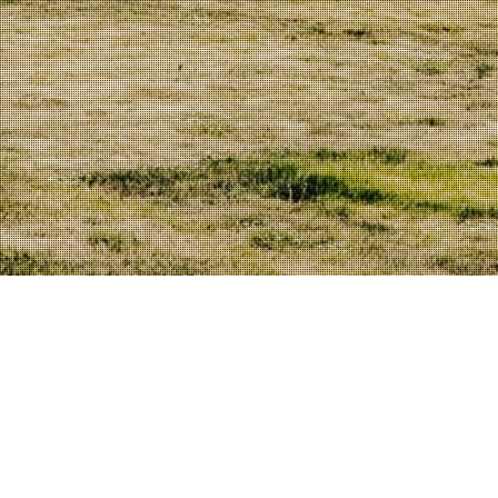
a
ler
© 2026 Quinta Vale d'Aldeia | Todos os direitos reservados |
Website
by
SITE.PT
Política de privacidade