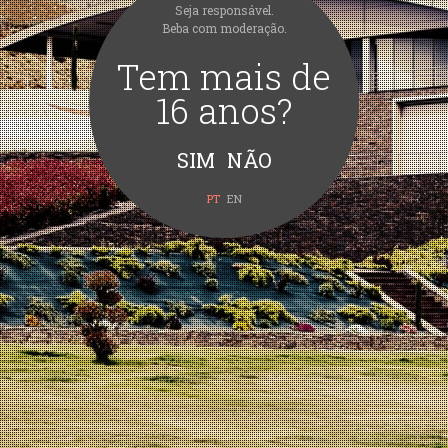
Seja responsável.
Beba com moderação.
40% vol.
Tem mais de
70 cl.
16 anos?
PT
EN