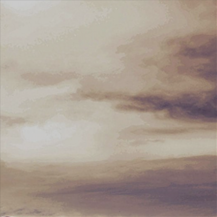
PT
EN
os
zido por um cuidadoso processo de elaboração, destilação e
s acastanhados, apresenta-se com um aroma suave a
es notas de madeira.
 sabores a baunilha e cana-de-açúcar.
, com gelo ou em cocktails.