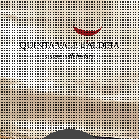
os
Galeria
Notícias
Contactos
Rum Infiel 3 an
O rum Infiel 3 anos foi produ
filtração.
De cor âmbar quente com ton
baunilha doce, melaço e suav
A boca é suave com delicados
Recomendado para beber puro