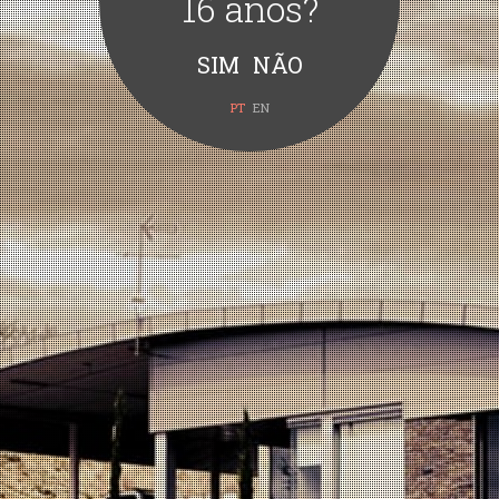
16 anos?
PT
EN
Quinta Vale d’Aldeia Grande Reserva Branco 2020
com um
digno destaque de
90 pontos
na mais aclamada revista de
vinhos mundial,
The Wine Advocate – Robert Parker
.
Atualmente a revista “The Wine Advocate” conta com mais
de cinquenta mil assinantes espalhados por mais 35 países e
inspira a decisão de muitos compradores e peritos de vinhos
ao redor do mundo, sendo ainda, o único escritor e crítico de
vinhos condecorado por governos de países que são
grandes produtores de vinhos: a França e a Itália.