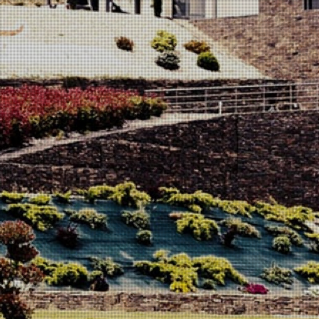
Na avaliação deste blend consta a seguinte critica:
“Um toque de lima leva a isto. Depois, resolve-se num vinho
brilhante e vivo, cuja acidez eleva lindamente a fruta. É fresco e
um pouco picante, elegante e preciso. Há tensão no final, pois
demonstra alguma pujança e exibe um pouco de potência. No
geral, este tem um comportamento algo invulgar para um
Grande Reserva, baseando-se na sobriedade e frescura em vez
de madeira e profundidade. Tem uma sensação mais clássica
de “vinho fresco”, e isso é uma coisa agradável. Será
interessante ver como envelhece e evolui. Deve aguentar-se
bem durante o resto da década, pelo menos.”
Para o Enólogo José Reverendo Conceição, trata-se de um
destaque já merecido pela critica Nacional e Internacional.
Após sucessivas premiações dos vinhos Tintos, os vinhos