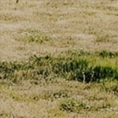
Mel
© 2026 Quinta Vale d'Aldeia | Todos os direitos reservados |
Website
by
SITE.PT
Política de privacidade