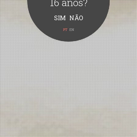
16 anos?
PT
EN
Quinta Vale d’Aldeia Mel
VER PRODUTO